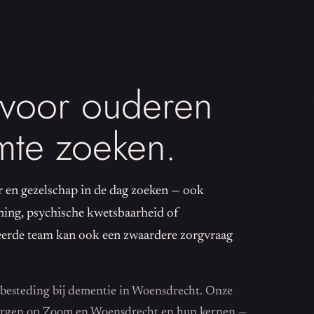
 voor ouderen
imte zoeken.
r en gezelschap in de dag zoeken — ook
ning, psychische kwetsbaarheid of
ceerde team kan ook een zwaardere zorgvraag
gbesteding bij dementie in Woensdrecht. Onze
ergen op Zoom en Woensdrecht en hun kernen —