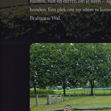
Ruimte, rust en dieren om je heen — al
honden. Een plek om op adem te komen
Brabantse Wal.