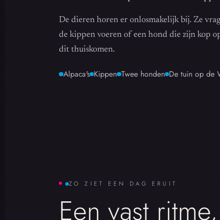
De dieren horen er onlosmakelijk bij. Ze vrage
de kippen voeren of een hond die zijn kop op 
dit thuiskomen.
Alpaca's
Kippen
Twee honden
De tuin op de 
ZO ZIET EEN DAG ERUIT
Een vast ritme,